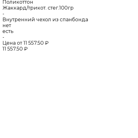
Поликоттон
Жаккард/трикот. стег.100гр
-
Внутренний чехол из спанбонда
нет
есть
-
Цена от
11 557.50 ₽
11 557.50 ₽