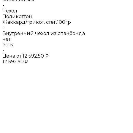
-
Чехол
Поликоттон
Жаккард/трикот. стег.100гр
-
Внутренний чехол из спанбонда
нет
есть
-
Цена от
12 592.50 ₽
12 592.50 ₽